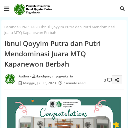
Beranda
PRESTASI
Ibnul Qoyyim Putra dan Putri Mendominasi
Juara MTQ Kapanewon Berbah
Ibnul Qoyyim Putra dan Putri
Mendominasi Juara MTQ
Kapanewon Berbah
ibnulqoyyimyogyakarta
0
Minggu, Juli 23, 2023
2 minute read