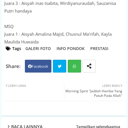
Juara 3 : Aisyah inas tsabita, Wirdiyanuraudah, Sauzanisa
Putri handaya
MSQ
Juara 1 : Aisyah Amalina Majid, Chusnul Ma'rifah, Kayla
Maulida Huwaida
Tags
GALERI FOTO
INFO PONDOK
PRESTASI
Facebook
Twit
Wh
LEBIH LAMA
LEBIH BARU
Morning Spirit "Jadilah Hamba Yang
ter
atsa
Patuh Pada Allah"
pp
BACA LAINNYA
Tampilkan selengkapnya