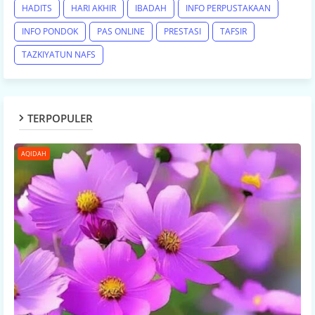
HADITS
HARI AKHIR
IBADAH
INFO PERPUSTAKAAN
INFO PONDOK
PAS ONLINE
PRESTASI
TAFSIR
TAZKIYATUN NAFS
TERPOPULER
AQIDAH