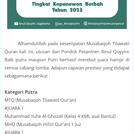
Alhamdulillah pada kesempatan Musabaqoh Tilawatil
Quran kali ini, utusan dari Pondok Pesantren Ibnul Qoyyim
Baik putra maupun Putri berhasil merebut juara hampr di
semua cabang lomba. Adapun capaian prestasi yang didapat
sebagaimana berikut :
Kategori Putra
MTQ (Musabaqoh Tilawatil Qur'an)
#JUARA 1
Muhammad Yuhe Al-Ghozali (Kelas 4 KMI, asal Bantul)
MHQ (Musabaqoh Hifzil Qur'an) 1 Juz
#JUARA 1