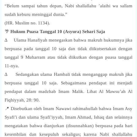
“Belum sampai tahun depan, Nabi shallallahu ’alaihi wa sallam
sudah keburu meninggal dunia.”
(HR. Muslim no. 1134).
🌴
Hukum Puasa Tanggal 10 (Asyura) Sehari Saja
∆ Ulama Hanafiyah menegaskan bahwa makruh hukumnya jika
berpuasa pada tanggal 10 saja dan tidak diikutsertakan dengan
tanggal 9 Muharram atau tidak diikutkan dengan puasa tanggal
11-nya.
∆ Sedangakan ulama Hambali tidak menganggap makruh jika
berpuasa tanggal 10 saja. Sebagaimana pendapat ini menjadi
pendapat dalam madzhab Imam Malik. Lihat Al Mawsu’ah Al
Fiqhiyyah, 28: 90.
📍 Disebutkan oleh Imam Nawawi rahimahullah bahwa Imam Asy
Syafi’i dan ulama Syafi’iyyah, Imam Ahmad, Ishaq dan selainnya
mengatakan bahwa dianjurkan (disunnahkan) berpuasa pada hari
kesembilan dan kesepuluh sekaligus; karena Nabi shallallahu