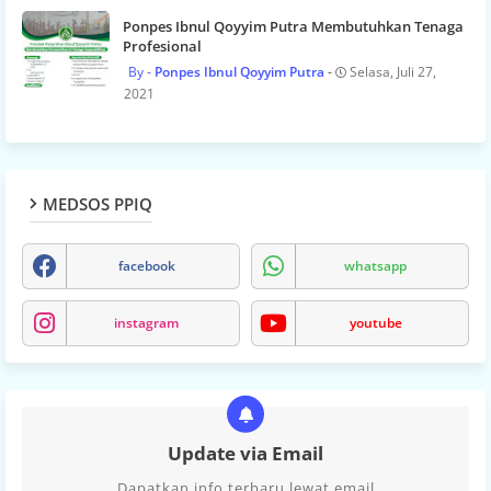
Ponpes Ibnul Qoyyim Putra Membutuhkan Tenaga
Profesional
Ponpes Ibnul Qoyyim Putra
Selasa, Juli 27,
2021
MEDSOS PPIQ
facebook
whatsapp
instagram
youtube
Update via Email
Dapatkan info terbaru lewat email