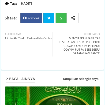
Tags
HADITS
Facebook
Twit
Wh
LEBIH LAMA
LEBIH BARU
Ali bin Abi Thalib Radhiyallahu 'anhu
MENYIAPKAN FASILITAS
ter
atsa
KESEHATAN SESUAI PROTOKOL
GUGUS COVID 19, PP IBNUL
pp
QOYYIM PUTRA BERSEGERA
DATANGKAN SANTRI
BACA LAINNYA
Tampilkan selengkapnya