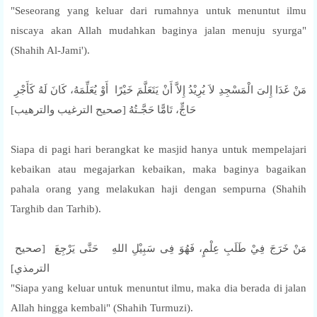
"Seseorang yang keluar dari rumahnya untuk menuntut ilmu
niscaya akan Allah mudahkan baginya jalan menuju syurga"
(Shahih Al-Jami').
مَنْ غَدَا إِلىَ الْمَسْجِدِ لاَ يُرِيْدُ إِلاَّ أَنْ يَتَعَلَّمَ خَيْرًا أَوْ يُعَلِّمَهُ، كَانَ لَهُ كَأَجْرِ
حَاجٍّ، تَامًّا حَجَّـتُهُ [صحيح الترغيب والترهيب]
Siapa di pagi hari berangkat ke masjid hanya untuk mempelajari
kebaikan atau megajarkan kebaikan, maka baginya bagaikan
pahala orang yang melakukan haji dengan sempurna (Shahih
Targhib dan Tarhib).
مَنْ خَرَجَ فِيْ طَلَبِ عِلْمٍ، فَهُوَ فِى سَبِيْلِ اللهِ حَتَّى يَرْجِعَ [صحيح
الترمذي]
"Siapa yang keluar untuk menuntut ilmu, maka dia berada di jalan
Allah hingga kembali" (Shahih Turmuzi).