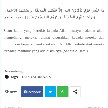
مَا جَلَسَ قَوْمٌ يَذْكُرُوْنَ اللهَ، إِلاَّ حَفَّتْهُمُ الْمَلاَئِكَةُ، وَغَشِيَتْهُمُ الرَّحْمَةُ،
وَنَزَلَتْ عَلَيْهِمُ السَّكِيْنَةُ، وَذَكَرَهُمُ اللهُ فِيْمَنْ عِنْدَهُ [صحيح الجامع]
Suatu kaum yang berzikir kepada Allah niscaya malaikat akan
mengelilingi mereka, rahmat dicurahkan kepada mereka dan
diturunkan kepada mereka sakinah dan Allah sebut-sebut mereka
terhadap makhluk yang ada disisi-Nya (Shahih Al Jami).
Bersambung.......
Tags
TAZKIYATUN NAFS
Facebook
Twit
Wh