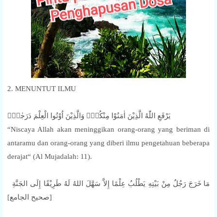
2. MENUNTUT ILMU
يَرْفَعِ اللّٰهُ الَّذِيْنَ اٰمَنُوْا مِنْكُمْۙ وَالَّذِيْنَ اُوْتُوا الْعِلْمَ دَرَجٰتٍۗ
“Niscaya Allah akan meninggikan orang-orang yang beriman di
antaramu dan orang-orang yang diberi ilmu pengetahuan beberapa
derajat“ (Al Mujadalah: 11).
مَا خَرَجَ رَجُلٌ مِنْ بَيْتِهِ يَطْلُبُ عِلْمًا إِلاَّ سَهَّلَ اللهُ لَهُ طَرِيْقًا إِلَى الجَنَّةِ
[صحيح الجامع]