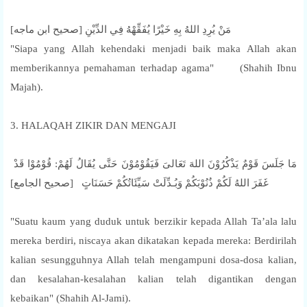
مَنْ يُرِدِ اللهُ بِهِ خَيْرًا يُفَقِّهْهُ فِي الدِّيْنِ [صحيح ابن ماجه]
"Siapa yang Allah kehendaki menjadi baik maka Allah akan
memberikannya pemahaman terhadap agama" (Shahih Ibnu
Majah).
3. HALAQAH ZIKIR DAN MENGAJI
مَا جَلَسَ قَوْمٌ يَذْكُرُوْنَ اللهَ تَعَالىَ فَيَقُوْمُوْنَ حَتَّى يُقَالُ لَهُمْ: قُوْمُوْا قَدْ
غَفَرَ اللهُ لَكُمْ ذُنُوْبَكُمْ وَبُـدِّلَتْ سَيِّئَاتُكُمْ حَسَنَاتٍ [صحيح الجامع]
"Suatu kaum yang duduk untuk berzikir kepada Allah Ta’ala lalu
mereka berdiri, niscaya akan dikatakan kepada mereka: Berdirilah
kalian sesungguhnya Allah telah mengampuni dosa-dosa kalian,
dan kesalahan-kesalahan kalian telah digantikan dengan
kebaikan" (Shahih Al-Jami).