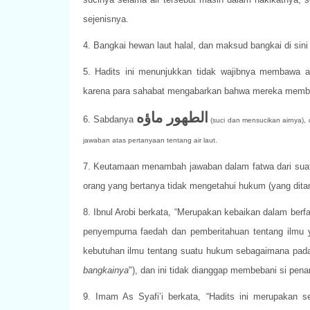
sejenisnya.
4. Bangkai hewan laut halal, dan maksud bangkai di sini 
5. Hadits ini menunjukkan tidak wajibnya membawa 
karena para sahabat mengabarkan bahwa mereka membaw
الطهور
ماؤه
6. Sabdanya
(suci dan mensucikan airnya)
jawaban atas pertanyaan tentang air laut.
7. Keutamaan menambah jawaban dalam fatwa dari suatu
orang yang bertanya tidak mengetahui hukum (yang dita
8. Ibnul Arobi berkata, “Merupakan kebaikan dalam ber
penyempurna faedah dan pemberitahuan tentang ilmu y
kebutuhan ilmu tentang suatu hukum sebagaimana pada 
bangkainya
"), dan ini tidak dianggap membebani si pen
9. Imam As Syafi’i berkata, “Hadits ini merupakan set