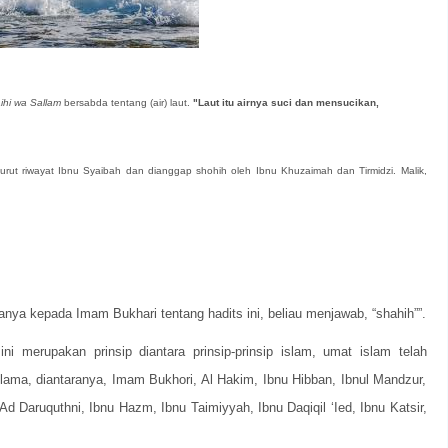
aihi wa Sallam
bersabda tentang (air) laut.
"Laut itu airnya suci dan mensucikan,
rut riwayat Ibnu Syaibah dan dianggap shohih oleh Ibnu Khuzaimah dan Tirmidzi. Malik,
rtanya kepada Imam Bukhari tentang hadits ini, beliau menjawab, “shahih””.
 ini merupakan prinsip diantara prinsip-prinsip islam, umat islam telah
ama, diantaranya, Imam Bukhori, Al Hakim, Ibnu Hibban, Ibnul Mandzur,
d Daruquthni, Ibnu Hazm, Ibnu Taimiyyah, Ibnu Daqiqil ‘Ied, Ibnu Katsir,