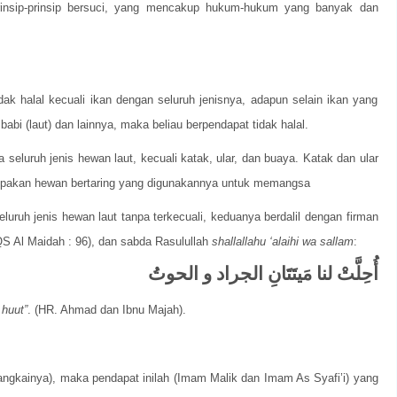
rinsip-prinsip bersuci, yang mencakup hukum-hukum yang banyak dan
k halal kecuali ikan dengan seluruh jenisnya, adapun selain ikan yang
, babi (laut) dan lainnya, maka beliau berpendapat tidak halal.
eluruh jenis hewan laut, kecuali katak, ular, dan buaya. Katak dan ular
upakan hewan bertaring yang digunakannya untuk memangsa
luruh jenis hewan laut tanpa terkecuali, keduanya berdalil dengan firman
(QS Al Maidah : 96), dan sabda Rasulullah
shallallahu ‘alaihi wa sallam
:
أُحِلَّتْ
لنا
مَيتَتَانِ
الجراد
و
الحوتُ
 huut”
. (HR. Ahmad dan Ibnu Majah).
.
bangkainya), maka pendapat inilah (Imam Malik dan Imam As Syafi’i) yang