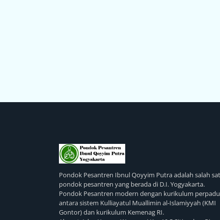
Pondok Pesantren Ibnul Qoyyim Putra adalah salah sa
pondok pesantren yang berada di D.I. Yogyakarta.
Pondok Pesantren modern dengan kurikulum perpad
antara sistem Kulliayatul Muallimin al-Islamiyyah (KMI
Gontor) dan kurikulum Kemenag RI.