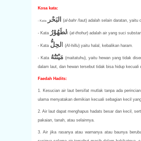
Kosa kata:
البَحْر
(
al-bahr
/laut) adalah selain daratan, yaitu
- Kata
لطَهُوْرُ
- Kata
(
at-thohur
) adalah air yang suci subst
ا
ا
لحِلُّ
- Kata
(
Al-hillu
) yaitu halal, kebalikan haram.
مَيْتَتُهُ
- Kata
(maitatuhu), yaitu hewan yang tidak dis
dalam laut, dan hewan tersebut tidak bisa hidup kecuali d
Faedah Hadits:
1. Kesucian air laut bersifat mutlak tanpa ada perinci
ulama menyatakan demikian kecuali sebagian kecil yang
2. Air laut dapat menghapus hadats besar dan kecil, se
pakaian, tanah, atau selainnya.
3. Air jika rasanya atau warnanya atau baunya beru
sucinya selama air tersebut masih dalam hakikatnya, s