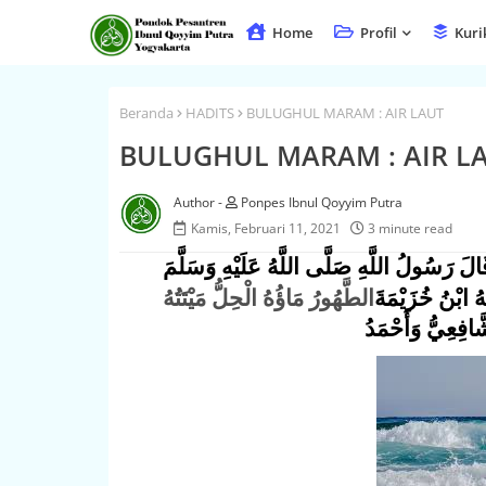
Home
Profil
Kuri
Beranda
HADITS
BULUGHUL MARAM : AIR LAUT
BULUGHUL MARAM : AIR L
Ponpes Ibnul Qoyyim Putra
Kamis, Februari 11, 2021
3 minute read
الَ رَسُولُ اللَّهِ صَلَّى اللَّهُ عَلَيْهِ وَسَلَّمَ
هُ ابْنُ خُزَيْمَةَ
الطَّهُورُ مَاؤُهُ الْحِلُّ مَيْتَتُهُ
َّافِعِيُّ وَأَحْمَدُ