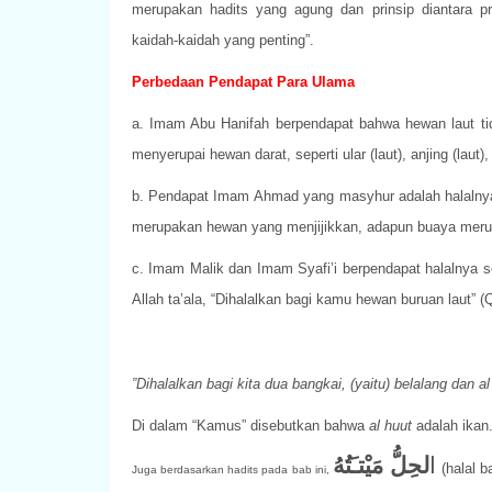
merupakan hadits yang agung dan prinsip diantara p
kaidah-kaidah yang penting”.
Perbedaan Pendapat Para Ulama
a. Imam Abu Hanifah berpendapat bahwa hewan laut tida
menyerupai hewan darat, seperti ular (laut), anjing (laut)
b. Pendapat Imam Ahmad yang masyhur adalah halalnya s
merupakan hewan yang menjijikkan, adapun buaya mer
c. Imam Malik dan Imam Syafi’i berpendapat halalnya se
Allah ta’ala, “Dihalalkan bagi kamu hewan buruan laut” 
”Dihalalkan bagi kita dua bangkai, (yaitu) belalang dan al
Di dalam “Kamus” disebutkan bahwa
al huut
adalah ikan
ا
لحِلُّ
مَيْتـَتُهُ
(halal 
Juga berdasarkan hadits pada bab ini,