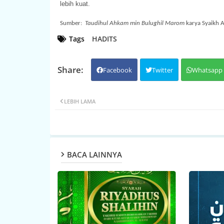
lebih kuat.
Sumber
:
Taudihul Ahkam min Bulughil Marom
karya Syaikh 
Tags
HADITS
Facebook
Twitter
Whatsapp
LEBIH LAMA
BACA LAINNYA