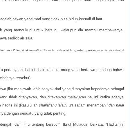
adalah hewan yang mati yang tidak bisa hidup kecuali di laut.
air yang mencukupi untuk bersuci, walaupun dia mampu membawanya,
a sedikit air saja.
, dengan
alif lam
, tidak menafikan kesucian selain air laut, sebab perkataan tersebut sebagai
 pertanyaan, hal ini dilakukan jika orang yang berfatwa menduga bahwa
mbahnya tersebut).
fatwa jika menjawab lebih banyak dari yang ditanyakan kepadanya sebagai
ang tidak ditanyakan, dan ditekankan melakukan hal ini ketika adanya
hadits ini (Rasulullah
shallallahu 'alaihi wa sallam
menambah "
dan halal
anya dengan sesuatu yang tidak penting.
engah dari ilmu tentang bersuci”, Ibnul Mulaqqin berkata, “Hadits ini