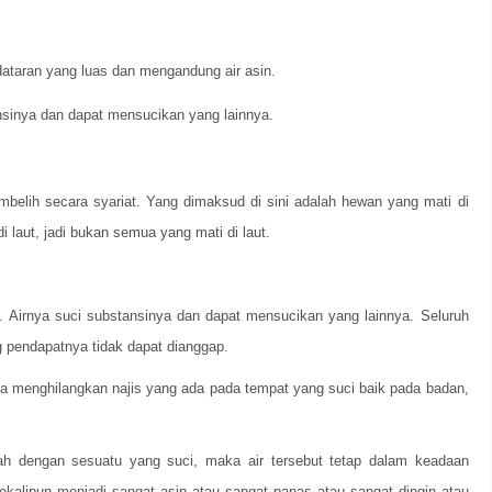
 dataran yang luas dan mengandung air asin.
ansinya dan dapat mensucikan yang lainnya.
embelih secara syariat. Yang dimaksud di sini adalah hewan yang mati di
i laut, jadi bukan semua yang mati di laut.
an. Airnya suci substansinya dan dapat mensucikan yang lainnya. Seluruh
 pendapatnya tidak dapat dianggap.
rta menghilangkan najis yang ada pada tempat yang suci baik pada badan,
bah dengan sesuatu yang suci, maka air tersebut tetap dalam keadaan
ekalipun menjadi sangat asin atau sangat panas atau sangat dingin atau