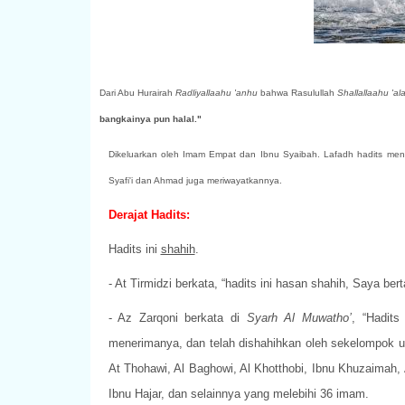
Dari Abu Hurairah
Radliyallaahu 'anhu
bahwa Rasulullah
Shallallaahu 'al
bangkainya pun halal."
Dikeluarkan oleh Imam Empat dan Ibnu Syaibah. Lafadh hadits menu
Syafi'i dan Ahmad juga meriwayatkannya.
Derajat Hadits:
Hadits ini
shahih
.
- At Tirmidzi berkata, “hadits ini hasan shahih, Saya be
- Az Zarqoni berkata di
Syarh Al Muwatho’
, “Hadits
menerimanya, dan telah dishahihkan oleh sekelompok ul
At Thohawi, Al Baghowi, Al Khotthobi, Ibnu Khuzaimah, A
Ibnu Hajar, dan selainnya yang melebihi 36 imam.