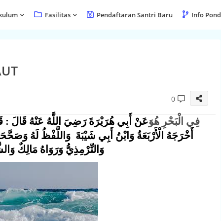
kulum
Fasilitas
Pendaftaran Santri Baru
Info Pon
AUT
0
فِي الْبَحْرِ هُوَ
عَنْ أَبِي هُرَيْرَةَ رَضِيَ اللَّهُ عَنْهُ قَالَ : قَ
أَخْرَجَهُ الْأَرْبَعَةُ وَابْنُ أَبِي شَيْبَةَ وَاللَّفْظُ لَهُ وَصَحَّحَ
وَالتِّرْمِذِيُّ وَرَوَاهُ مَالِكٌ وَالش