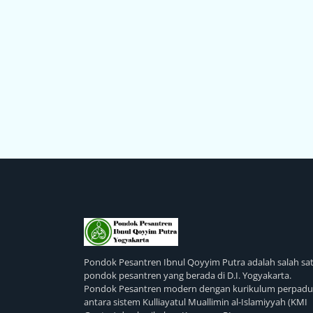
Pondok Pesantren Ibnul Qoyyim Putra adalah salah sa
pondok pesantren yang berada di D.I. Yogyakarta.
Pondok Pesantren modern dengan kurikulum perpad
antara sistem Kulliayatul Muallimin al-Islamiyyah (KMI