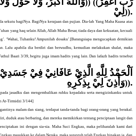
رَبِّ اغْفِرْ
وَاللهُ أَكْبَرُ، وَلاَ حَوْلَ وَلاَ ق
))
((
لِيْ
.
))
ada sekutu bagiNya. BagiNya kerajaan dan pujian. Dia-lah Yang Maha Kuasa atas
 Tuhan yang haq selain Allah, Allah Maha Besar, tiada daya dan kekuatan, kecuali
’. ‘Wahai, Tuhanku! Ampunilah dosaku’.[
Barangsiapa mengucapkan demikian
an. Lalu apabila dia berdiri dan berwudhu, kemudian melakukan shalat, maka
athul Baari 3/39, begitu juga imam hadits yang lain. Dan lafazh hadits tersebut
اَلْحَمْدُ لِلَّهِ الَّذِيْ عَافَانِيْ فِيْ جَسَدِيْ،
وَأَذِنَ لِيْ بِذِكْرِهِ
.
))
an pada jasadku dan mengembalikan ruhku kepadaku serta mengizinkanku untuk
h At-Tirmidzi 3/144
]
gantinya malam dan siang, terdapat tanda-tanda bagi orang-orang yang berakal.
iri, duduk atau berbaring, dan mereka memikirkan tentang penciptaan langit dan
enciptakan ini dengan sia-sia. Maha Suci Engkau, maka peliharalah kami dari
 Engkau masukkan ke dalam Neraka, maka sungguh telah Engkau hinakan ia, dan