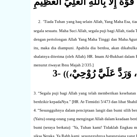
ُوَّةَ إِلاَّ بِاللهِ الْعَلِيِّ الْعَظِيْمِ
2.
‘Tiada Tuhan yang haq selain Allah, Yang Maha Esa, ti
segala sesuatu. Maha Suci Allah, segala puji bagi Allah, tiada
dengan pertolongan Allah Yang Maha Tinggi dan Maha Agung
itu, maka dia diampuni. Apabila dia berdoa, akan dikabulk
shalatnya diterima (oleh Allah). HR. Imam Al-Bukhari dalam F
menurut riwayat Ibnu Majah 2/335.
]
3-
، وَرَدَّ عَلَيَّ رُوْحِيْ
((
3. “Segala puji bagi Allah yang telah memberikan kesehat
berdzikir kepadaNya.” [
HR. At-Tirmidzi 5/473 dan lihat Shahi
4. “Sesungguhnya dalam penciptaan langit dan bumi silih ber
(Yaitu) orang-orang yang mengingat Allah dalam keadaan berd
bumi (seraya berkata): ‘Ya, Tuhan kami! Tidaklah Engkau m
siksa Neraka. Ya Rabb kami, sesungguhnya barangsiapa yang