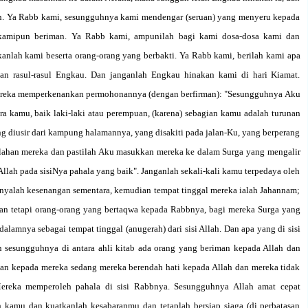
un. Ya Rabb kami, sesungguhnya kami mendengar (seruan) yang menyeru kepada
kamipun beriman. Ya Rabb kami, ampunilah bagi kami dosa-dosa kami dan
kanlah kami beserta orang-orang yang berbakti. Ya Rabb kami, berilah kami apa
an rasul-rasul Engkau. Dan janganlah Engkau hinakan kami di hari Kiamat.
ereka memperkenankan permohonannya (dengan berfirman): "Sesungguhnya Aku
ra kamu, baik laki-laki atau perempuan, (karena) sebagian kamu adalah turunan
ng diusir dari kampung halamannya, yang disakiti pada jalan-Ku, yang berperang
lahan mereka dan pastilah Aku masukkan mereka ke dalam Surga yang mengalir
 Allah pada sisiNya pahala yang baik". Janganlah sekali-kali kamu terpedaya oleh
 hanyalah kesenangan sementara, kemudian tempat tinggal mereka ialah Jahannam;
an tetapi orang-orang yang bertaqwa kepada Rabbnya, bagi mereka Surga yang
alamnya sebagai tempat tinggal (anugerah) dari sisi Allah. Dan apa yang di sisi
n sesungguhnya di antara ahli kitab ada orang yang beriman kepada Allah dan
an kepada mereka sedang mereka berendah hati kepada Allah dan mereka tidak
Mereka memperoleh pahala di sisi Rabbnya. Sesungguhnya Allah amat cepat
h kamu dan kuatkanlah kesabaranmu dan tetaplah bersiap siaga (di perbatasan