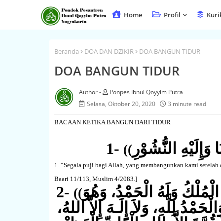
Home
Profil
Kuri
Beranda
DOA DAN DZIKIR
DOA BANGUN TIDUR
DOA BANGUN TIDUR
Ponpes Ibnul Qoyyim Putra
Selasa, Oktober 20, 2020
3 minute read
BACAAN KETIKA BANGUN DARI TIDUR
1-
َا وَإِلَيْهِ النُّشُوْرِ
((
1. “Segala puji bagi Allah, yang membangunkan kami setelah
Baari 11/113, Muslim 4/2083.
]
2-
ُ الْمُلْكُ وَلَهُ الْحَمْدُ، وَهُوَ
((
مْدُ لِلَّهِ، وَلاَ إِلَـهَ إِلاَّ اللهُ