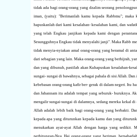
tidak ada bagi orang-orang yang dzalim seorang penolongp
iman, (yaitu): "Berimanlah kamu kepada Rabbmu"; maka 
hapuskanlah dari kami kesalahan- kesalahan kami, dan wafat
yang telah Engkau janjikan kepada kami dengan perantara
Sesungguhnya Engkau tidak menyalahi janji". Maka Rabb m
tidak menyia-nyiakan amal orang-orang yang beramal di anta
dari sebagian yang lain. Maka orang-orang yang berhijrah, ya
dan yang dibunuh, pastilah akan Kuhapuskan kesalahan-kesa
sungai- sungai di bawahnya, sebagai pahala di sisi Allah. Dan
kebebasan orang-orang kafir ber- gerak di dalam negeri. Itu
dan Jahannam itu adalah tempat yang seburuk- buruknya. Ak
mengalir sungai-sungai di dalamnya, sedang mereka kekal di d
Allah adalah lebih baik bagi orang-orang yang berbakti. Da
kepada apa yang diturunkan kepada kamu dan yang diturunk
menukarkan ayat-ayat Allah dengan harga yang sedikit. 
perhitungan-Nya. Hai orang-orang yang beriman, bersabarla