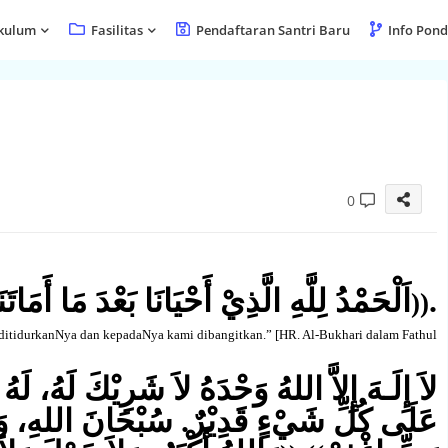
kulum
Fasilitas
Pendaftaran Santri Baru
Info Pon
0
اَلْحَمْدُ لِلَّهِ الَّذِيْ أَحْيَانَا بَعْدَ مَا أَمَاتَن
.
))
 ditidurkanNya dan kepadaNya kami dibangitkan.” [
HR. Al-Bukhari dalam Fathul
لاَ إِلَـهَ إِلاَّ اللهُ وَحْدَهُ لاَ شَرِيْكَ لَهُ، لَه
عَلَى كُلِّ شَيْءٍ قَدِيْرٌ. سُبْحَانَ اللهِ، وَالْحَ،